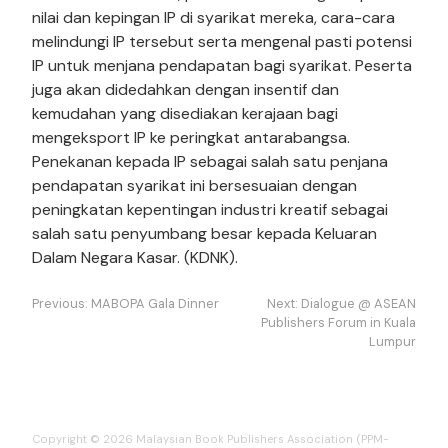
nilai dan kepingan IP di syarikat mereka, cara-cara
melindungi IP tersebut serta mengenal pasti potensi
IP untuk menjana pendapatan bagi syarikat. Peserta
juga akan didedahkan dengan insentif dan
kemudahan yang disediakan kerajaan bagi
mengeksport IP ke peringkat antarabangsa.
Penekanan kepada IP sebagai salah satu penjana
pendapatan syarikat ini bersesuaian dengan
peningkatan kepentingan industri kreatif sebagai
salah satu penyumbang besar kepada Keluaran
Dalam Negara Kasar. (KDNK).
Navigasi
Previous:
MABOPA Gala Dinner
Next:
Dialogue @ ASEAN
kiriman
Publishers Forum in Kuala
Lumpur
Copyright © 2026 Malaysian Book Publishers Association (PPM-