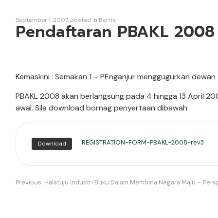
September 1, 2007
posted in
Berita
Pendaftaran PBAKL 2008 
Kemaskini : Semakan 1 – PEnganjur menggugurkan dewan 
PBAKL 2008 akan berlangsung pada 4 hingga 13 April 20
awal. Sila download bornag penyertaan dibawah.
REGISTRATION-FORM-PBAKL-2008-rev3
Download
Navigasi
Previous:
Halatuju Industri Buku Dalam Membina Negara Maju – Persp
kiriman