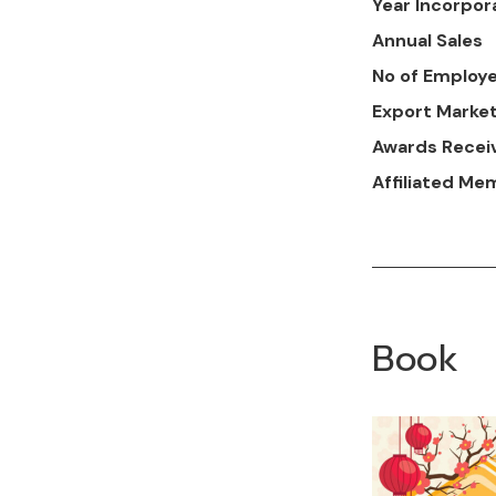
Year Incorpor
Annual Sales
No of Employ
Export Marke
Awards Recei
Affiliated Me
Book