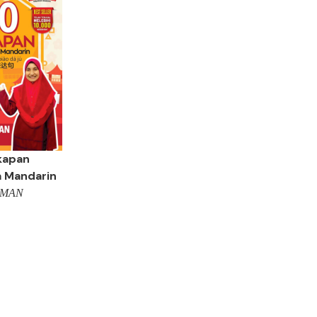
kapan
 Mandarin
HMAN