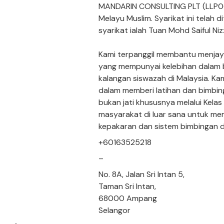
MANDARIN CONSULTING PLT (LLP001
Melayu Muslim. Syarikat ini telah
syarikat ialah Tuan Mohd Saiful 
Kami terpanggil membantu menja
yang mempunyai kelebihan dalam 
kalangan siswazah di Malaysia. Ka
dalam memberi latihan dan bimbi
bukan jati khususnya melalui Kela
masyarakat di luar sana untuk m
kepakaran dan sistem bimbingan d
+60163525218
–
No. 8A, Jalan Sri Intan 5,
Taman Sri Intan,
68000 Ampang
Selangor