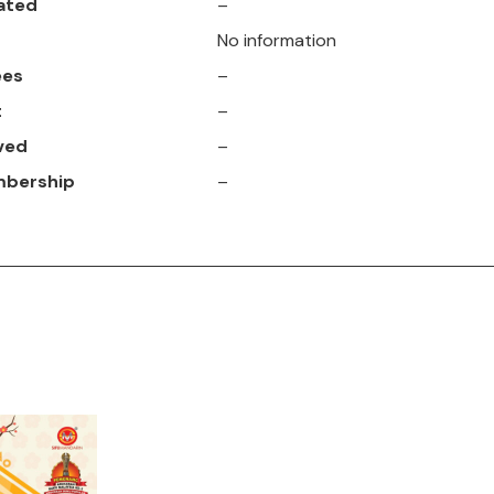
ated
–
No information
ees
–
t
–
ved
–
mbership
–