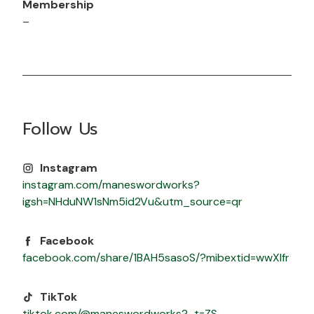
Membership
–
Follow Us
Instagram
instagram.com/maneswordworks?
igsh=NHduNW1sNm5id2Vu&utm_source=qr
Facebook
facebook.com/share/1BAH5sasoS/?mibextid=wwXIfr
TikTok
tiktok.com/@maneswordworks?_t=ZS-