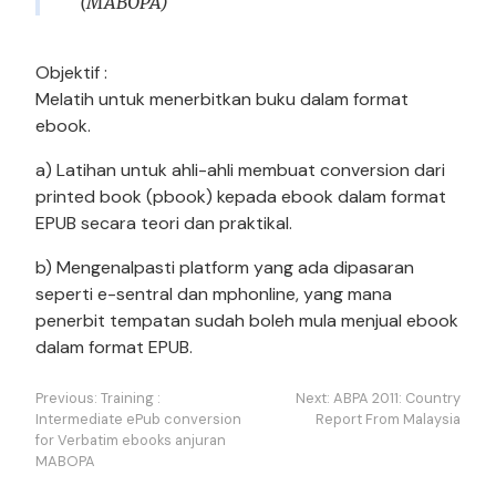
(MABOPA)
Objektif :
Melatih untuk menerbitkan buku dalam format
ebook.
a) Latihan untuk ahli-ahli membuat conversion dari
printed book (pbook) kepada ebook dalam format
EPUB secara teori dan praktikal.
b) Mengenalpasti platform yang ada dipasaran
seperti e-sentral dan mphonline, yang mana
penerbit tempatan sudah boleh mula menjual ebook
dalam format EPUB.
Post
Previous:
Training :
Next:
ABPA 2011: Country
navigation
Intermediate ePub conversion
Report From Malaysia
for Verbatim ebooks anjuran
MABOPA